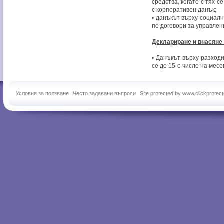
средства, когато с тях 
с корпоративен данък;
• данъкът върху социал
по договори за управлен
Деклариране и внасяне 
• Данъкът върху разход
се до 15-о число на месе
Условия за ползване
Често задавани въпроси
Site protected by www.clickprotec