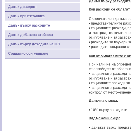
Данък върху разходите
Данък дивидент
Кои разходи се облагат
Данък при източника
С окончателен данък вър
• представителните разх
Данък върху разходите
• социалните разходи, п
и контрол, включителн
Данък добавена стойност
осигуряване и за застрах
• разходите за ваучери з
Данък върху доходите на ФЛ
• разходите, свързани с
Социално осигуряване
Кои от облагаемите с о
При наличие на определ
се освободят от облаган
• социалните разходи з
осигуряване и за застрах
• социалните разходи за 
• социалните разходи з
контрол от местоживеен
Данъчна ставка:
• 10% върху разходите.
Задължени лица:
• данъкът върху предст