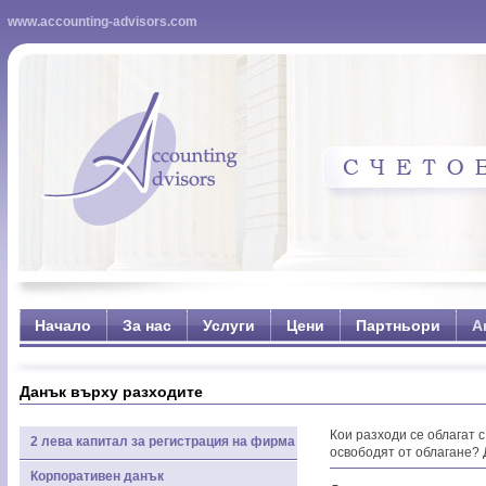
www.accounting-advisors.com
Начало
За нас
Услуги
Цени
Партньори
А
Данък върху разходите
Кои разходи се облагат 
2 лева капитал за регистрация на фирма
освободят от облагане? 
Корпоративен данък