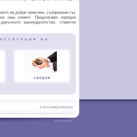
нето на добри практики, съобразени със
еки наш клиент. Предлагаме изрядно
анъчното законодателство, стриктно
 С У Л Т А Ц И И Н А
средни
© Accounting Advisors
WebDesignBG