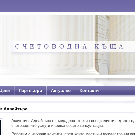
Цени
Партньори
Актуално
Контакти
нг Адвайзърс
Акаунтинг Адвайзърс e създадена от екип специалисти с дългогод
счетоводните услуги и финансовите консултации.
Работим с избрани клиенти, сред които местни и чуждестранни к