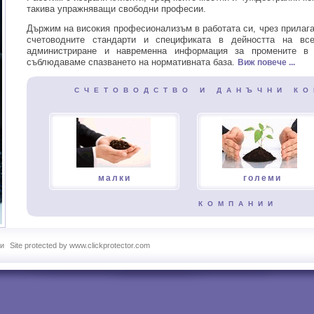
такива упражняващи свободни професии.
Държим на високия професионализъм в работата си, чрез прилага
счетоводните стандарти и спецификата в дейността на вс
администриране и навременна информация за промените в д
съблюдаваме спазването на нормативната база.
Виж повече ...
С Ч Е Т О В О Д С Т В О И Д А Н Ъ Ч Н И К О Н
малки
големи
К О М П А Н И И
си
Site protected by www.clickprotector.com