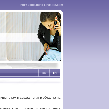
info@accounting-advisors.com
BG
EN
ишен стаж и доказан опит в областта на
омпании, консултираме физически лица и